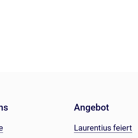
ns
Angebot
e
Laurentius feiert