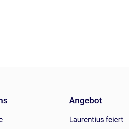
ns
Angebot
e
Laurentius feiert