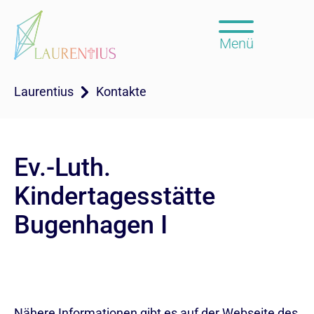
Menü
Laurentius
Kontakte
Ev.-Luth.
Kindertagesstätte
Bugenhagen I
Nähere Informationen gibt es auf der
Webseite
des