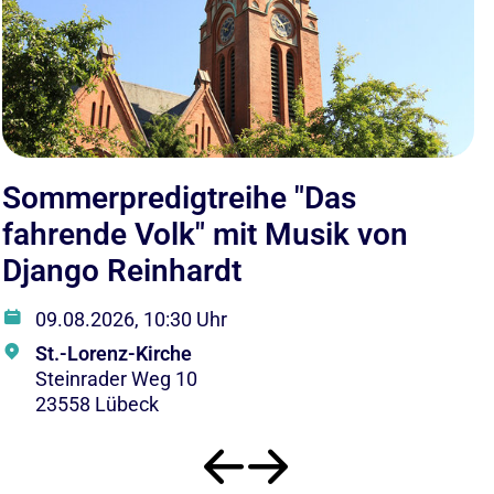
Sommerpredigtreihe "Das
S
fahrende Volk" mit Musik von
"
Django Reinhardt
C
09.08.2026, 10:30 Uhr
St.-Lorenz-Kirche
Steinrader Weg 10
23558 Lübeck